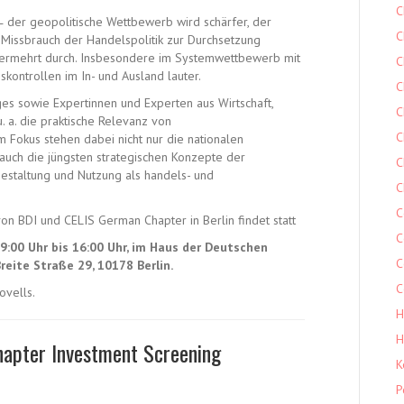
C
˗ der geopolitische Wettbewerb wird schärfer, der
C
r Missbrauch der Handelspolitik zur Durchsetzung
h vermehrt durch. Insbesondere im Systemwettbewerb mit
C
skontrollen im In- und Ausland lauter.
C
s sowie Expertinnen und Experten aus Wirtschaft,
C
 a. die praktische Relevanz von
C
Im Fokus stehen dabei nicht nur die nationalen
auch die jüngsten strategischen Konzepte der
C
estaltung und Nutzung als handels- und
C
C
on BDI und CELIS German Chapter in Berlin findet statt
C
9:00 Uhr bis 16:00 Uhr, im Haus der Deutschen
C
eite Straße 29, 10178 Berlin.
C
ovells.
H
H
hapter Investment Screening
K
P