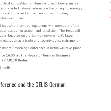
P
itical competition is intensifying, multilateralism is in
rce one-sided national interests is becoming increasingly
S
ntrols at home and abroad are growing louder,
S
ition with China.
of investment control regulations with members of the
iness, administration and jurisdiction. The focus will
tions, but also on the German government's latest
 utilisation as a trade and security policy instrument.
estment Screening Conference in Berlin will take place
0 to 16:00, at the House of German Business
 29, 10178 Berlin.
Lovells.
ference and the CELIS German
.