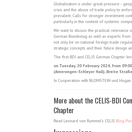
Globalisation is under great pressure ˗ geopol
crisis and the abuse of trade policy to enfo
prevalent. Calls for stronger investment co
particularly in the context of systemic compet
We want to discuss the practical relevance 
German Bundestag as well as experts from bus
not only be on national foreign trade regula
strategic concepts and their future design and
The first BDI and CELIS German Chapter Inv
on Tuesday, 20 February 2024, from 09:0
(Amerongen-Schleyer Hall), Breite Straße
In Cooperation with BLOMSTEIN und Hogan 
More about the CELIS-BDI Con
Chapter
Read Leonard von Rummel's CELIS
Blog Post