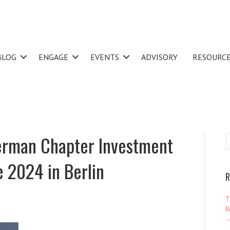
BLOG
ENGAGE
EVENTS
ADVISORY
RESOURC
German Chapter Investment
 2024 in Berlin
R
T
R
–