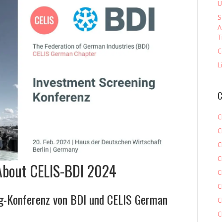
U
S
A
T
C
L
C
C
C
C
C
About CELIS-BDI 2024
C
C
ng-Konferenz von BDI und CELIS German
C
C